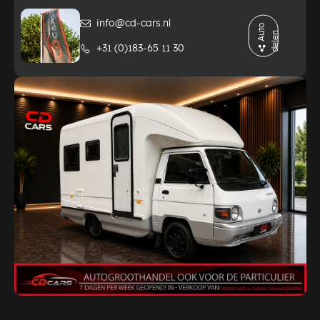
info@cd-cars.nl
A
t
o
d
e
l
e
u
n
+31 (0)183-65 11 30