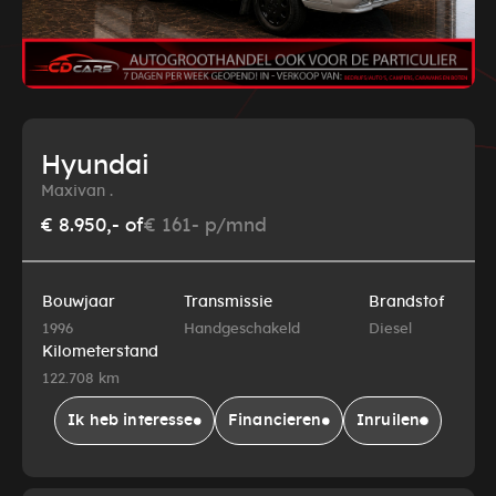
Hyundai
Maxivan .
€ 8.950,-
of
€ 161- p/mnd
Bouwjaar
Transmissie
Brandstof
1996
Handgeschakeld
Diesel
Kilometerstand
122.708 km
Ik heb interesse
Financieren
Inruilen