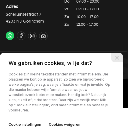
Do
09:00 - 20:00
Adres
Vr
09:00 - 17:00
Schelluinsestraat 7
Za
10:00 - 17:00
4203 NJ Gorinchem
Zo
12:00 - 17:00
Privacy policy
Algemene voorwaarden
We gebruiken cookies, wil je dat?
Cookies zijn kleine tekstbestanden met informatie erin. Die
plaatsen we kort op je apparaat. Zo zien we bijvoorbeeld
welke pagina’s je zag, waar je afhaakte en wat je invulde. Op
die manier hebben wij informatie waar we jouw
websitebezoek beter mee maken. Handig toch? Natuurlijk
kies je zelf of je dat toestaat. Daar zijn we eerlijk over. Klik
op “Cookie instellingen”, vind meer informatie en beheer je
voorkeuren.
Cookie instellingen
Cookies weigeren