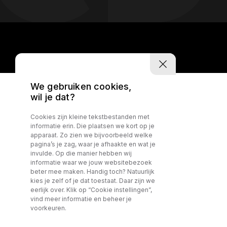
We gebruiken cookies,
wil je dat?
Cookies zijn kleine tekstbestanden met
informatie erin. Die plaatsen we kort op je
apparaat. Zo zien we bijvoorbeeld welke
pagina’s je zag, waar je afhaakte en wat je
invulde. Op die manier hebben wij
informatie waar we jouw websitebezoek
beter mee maken. Handig toch? Natuurlijk
kies je zelf of je dat toestaat. Daar zijn we
eerlijk over. Klik op “Cookie instellingen”,
vind meer informatie en beheer je
voorkeuren.