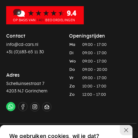
Contact
Openingstijden
info@cd-cars.nl
Ma
09:00 - 17:00
+31 (0)183-65 11 30
Di
09:00 - 17:00
Wo
09:00 - 17:00
Do
09:00 - 20:00
Adres
Vr
09:00 - 17:00
Schelluinsestraat 7
Za
10:00 - 17:00
4203 NJ Gorinchem
Zo
12:00 - 17:00
Privacy policy
Algemene voorwaarden
We gebruiken cookies, wil je dat?