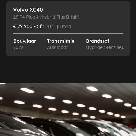
Volvo XC40
1.5 T4 Plug-in hybrid Plus Bright
€ 29.950,-
of
€ 414- p/mnd
Bouwjaar
Transmissie
Brandstof
2022
Automaat
Hybride (Benzine)