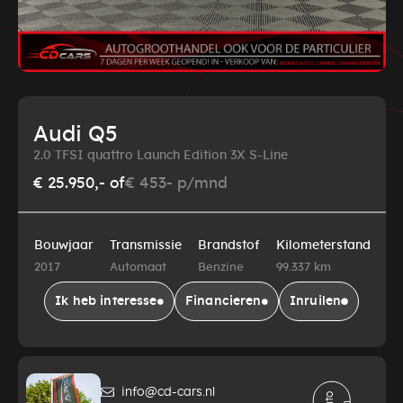
Audi Q5
2.0 TFSI quattro Launch Edition 3X S-Line
€ 25.950,-
of
€ 453- p/mnd
Bouwjaar
Transmissie
Brandstof
Kilometerstand
2017
Automaat
Benzine
99.337 km
Ik heb interesse
Financieren
Inruilen
info@cd-cars.nl
A
t
o
d
e
l
e