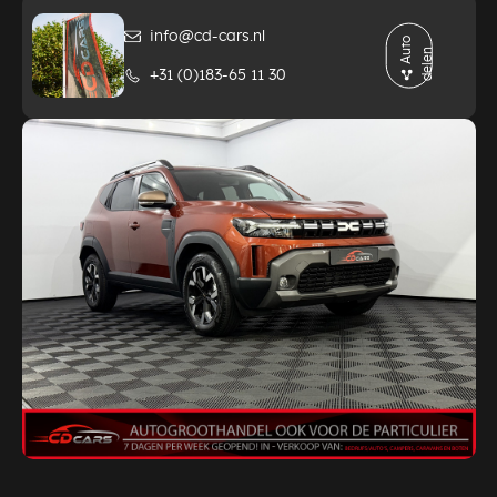
info@cd-cars.nl
A
t
o
d
e
l
e
u
n
+31 (0)183-65 11 30