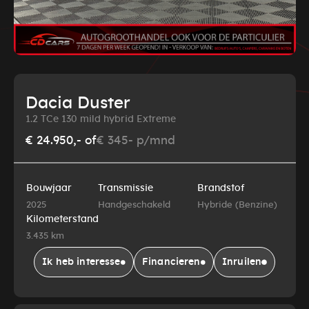
Dacia Duster
1.2 TCe 130 mild hybrid Extreme
€ 24.950,-
of
€ 345- p/mnd
Bouwjaar
Transmissie
Brandstof
2025
Handgeschakeld
Hybride (Benzine)
Kilometerstand
3.435 km
Ik heb interesse
Financieren
Inruilen