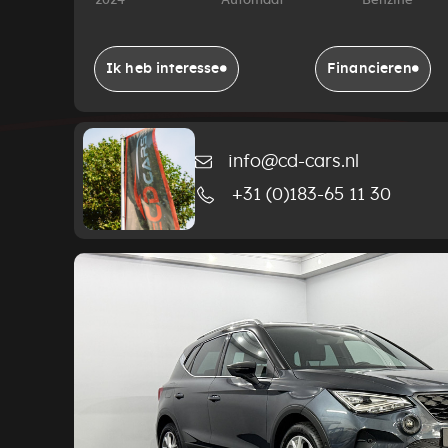
2024
Automaat
Benzine
Ik heb interesse
Financieren
info@cd-cars.nl
+31 (0)183-65 11 30