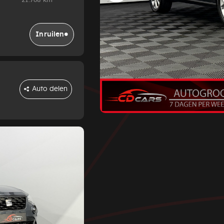
21.768 km
Inruilen
Auto delen