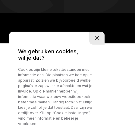
We gebruiken cookies,
wil je dat?
Cookies zijn kleine tekstbestanden met
informatie erin. Die plaatsen we kort op je
apparaat. Zo zien we bijvoorbeeld welke
pagina’s je zag, waar je afhaakte en wat je
invulde. Op die manier hebben wij
informatie waar we jouw websitebezoek
beter mee maken. Handig toch? Natuurlijk
kies je zelf of je dat toestaat. Daar zijn we
eerlijk over. Klik op “Cookie instellingen”,
vind meer informatie en beheer je
voorkeuren.